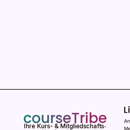
L
courseTribe
An
Ihre Kurs- & Mitgliedschafts‑
Me