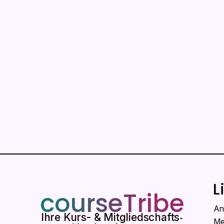
L
courseTribe
An
Ihre Kurs- & Mitgliedschafts‑
Me