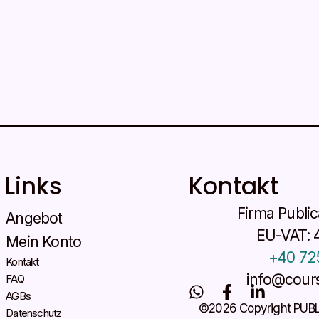
Links
Kontakt
Firma Publi
Angebot
EU-VAT: 
Mein Konto
+40 72
Kontakt
info@cours
FAQ
W
F
L
AGBs
h
a
i
©2026 Copyright PUB
Datenschutz