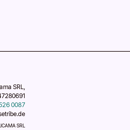
cama SRL,
47280691
526 0087
etribe.de
LICAMA SRL