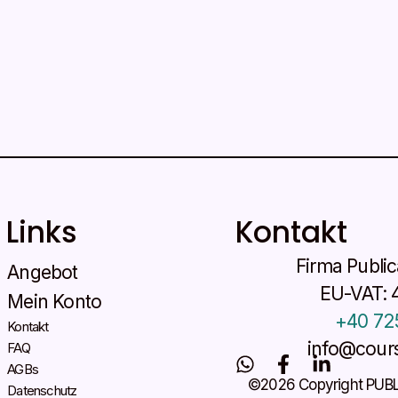
Links
Kontakt
Firma Publi
Angebot
EU-VAT: 
Mein Konto
+40 72
Kontakt
info@cours
FAQ
W
F
L
AGBs
h
a
i
©2026 Copyright PUB
Datenschutz