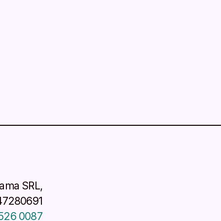
cama SRL,
47280691
526 0087